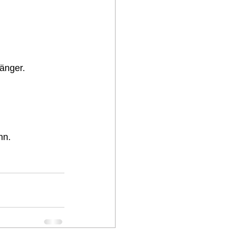
änger.  
nn. 