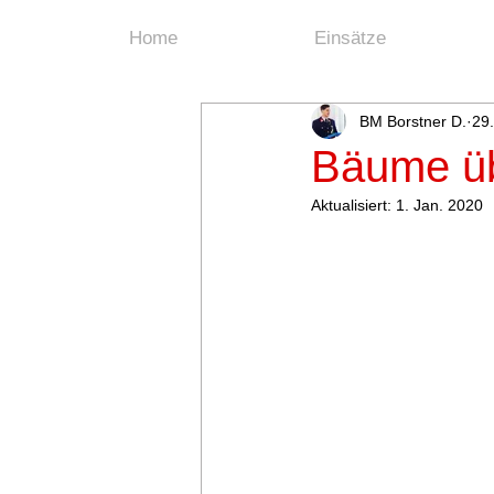
Home
Einsätze
BM Borstner D.
29.
Bäume üb
Aktualisiert:
1. Jan. 2020