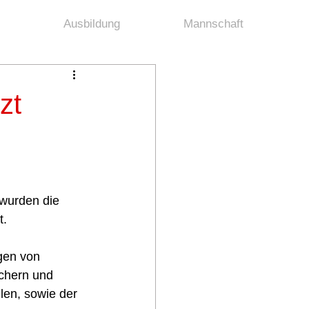
Ausbildung
Mannschaft
zt
urden die 
. 
en von 
chern und 
len, sowie der 