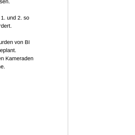
sen. 
1. und 2. so 
dert. 
urden von BI 
eplant. 
den Kameraden 
e. 