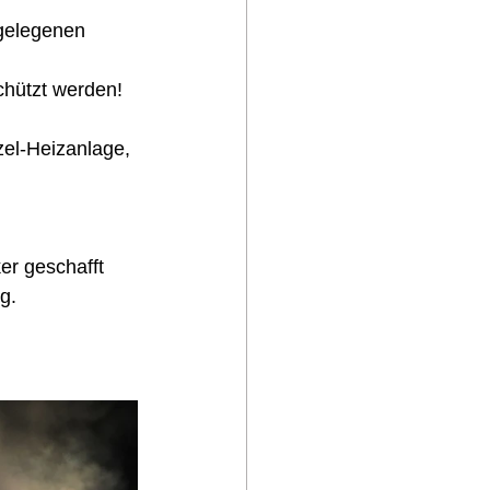
gelegenen 
chützt werden!
el-Heizanlage, 
r geschafft 
g. 