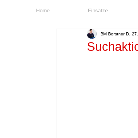
Home
Einsätze
BM Borstner D.
27
Suchakti