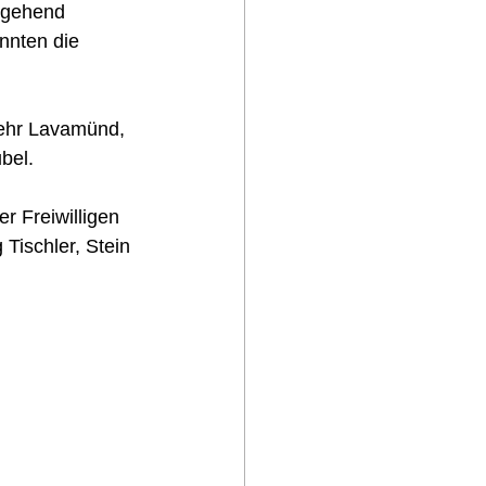
mgehend 
nnten die 
wehr Lavamünd, 
bel.
 Freiwilligen 
Tischler, Stein 