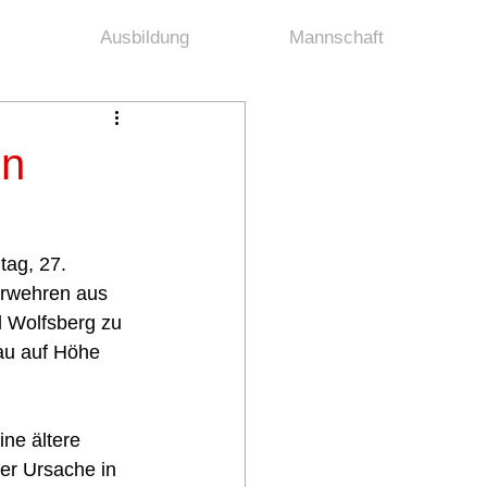
Ausbildung
Mannschaft
en
ag, 27. 
rwehren aus 
 Wolfsberg zu 
au auf Höhe 
ne ältere 
r Ursache in 