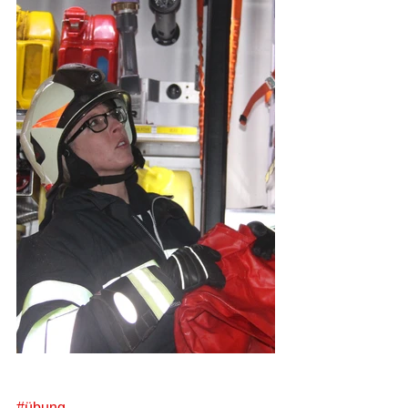
#übung