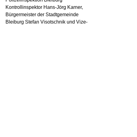
Kontrollinspektor Hans-Jörg Karner, 
Bürgermeister der Stadtgemeinde 
Bleiburg Stefan Visotschnik und Vize-
Bürgermeister Daniel Wriesnig.  
„Das Zusammenspiel der 
Einsatzorganisationen zeigte 
wiederum, dass die Bevölkerung sich 
auf die Einsatzkräfte verlassen können. 
Die Kameradschaft der beiden Bezirke 
ist das einende Band des KAT-Zuges 
5!“
ABI Patrick Skubel – Kommandant 
KAT-Zug 5
Mehr dazu auch unter 