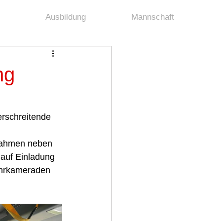
Ausbildung
Mannschaft
ng
rschreitende 
nahmen neben 
auf Einladung 
ehrkameraden 