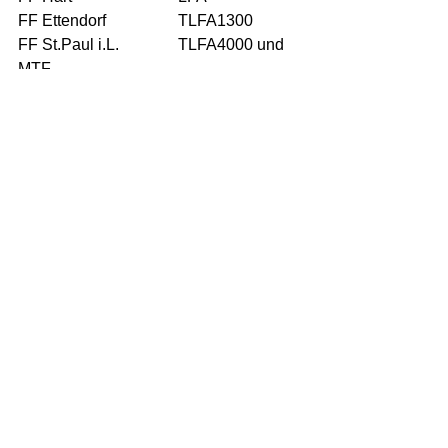
FF Ettendorf		TLFA1300
FF St.Paul i.L.		TLFA4000 und 
MTF
Großeinsatz
Einsatz
Großeinsatz
Alle ansehen
Aktuelle Beiträge