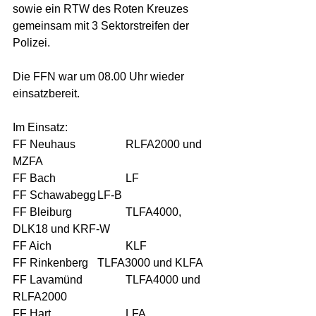
sowie ein RTW des Roten Kreuzes 
gemeinsam mit 3 Sektorstreifen der 
Polizei. 
Die FFN war um 08.00 Uhr wieder 
einsatzbereit. 
Im Einsatz: 
FF Neuhaus		RLFA2000 und 
MZFA 
FF Bach			LF
FF Schawabegg	LF-B
FF Bleiburg		TLFA4000, 
DLK18 und KRF-W
FF Aich			KLF
FF Rinkenberg	TLFA3000 und KLFA
FF Lavamünd		TLFA4000 und 
RLFA2000
FF Hart			LFA