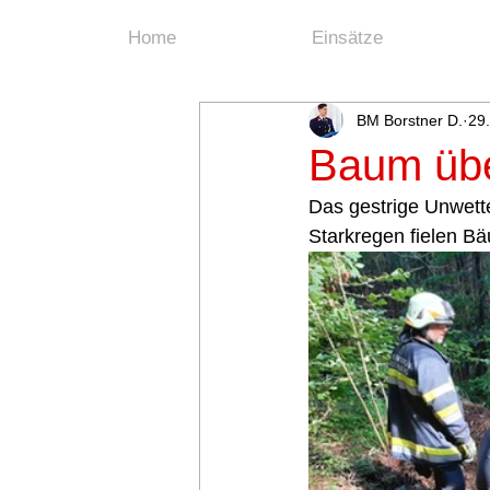
Home
Einsätze
BM Borstner D.
29
Baum übe
Das gestrige Unwett
Starkregen fielen B