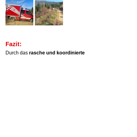
Fazit:
Durch das 
rasche und koordinierte 
Eingreifen
 aller eingesetzten Kräfte 
konnte eine 
weitere Ausbreitung
 des 
Feuers verhindert werden. Die 
Feuerwehr Neuhaus war 
um 19:00 
Uhr wieder einsatzbereit
.
Einsatz