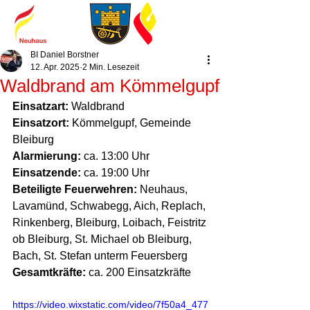
BI Daniel Borstner
12. Apr. 2025
2 Min. Lesezeit
Waldbrand am Kömmelgupf
Einsatzart:
 Waldbrand
Einsatzort:
 Kömmelgupf, Gemeinde 
Bleiburg
Alarmierung:
 ca. 13:00 Uhr
Einsatzende:
 ca. 19:00 Uhr
Beteiligte Feuerwehren:
 Neuhaus, 
Lavamünd, Schwabegg, Aich, Replach, 
Rinkenberg, Bleiburg, Loibach, Feistritz 
ob Bleiburg, St. Michael ob Bleiburg, 
Bach, St. Stefan unterm Feuersberg
Gesamtkräfte:
 ca. 200 Einsatzkräfte
https://video.wixstatic.com/video/7f50a4_477