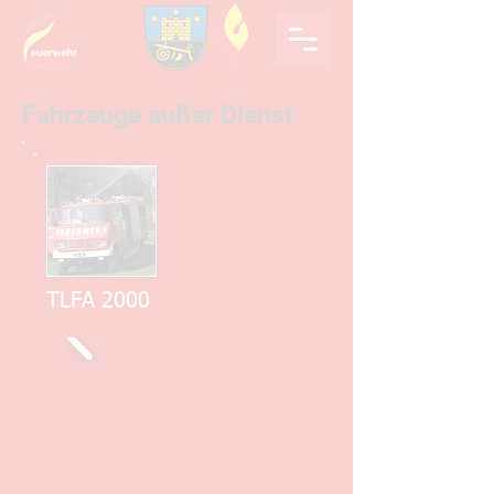
Fahrzeuge außer Dienst
TLFA 2000