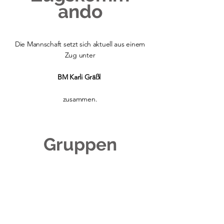
ando
Die Mannschaft setzt sich aktuell aus einem
Zug unter
BM Karli Gräßl
zusammen.
Gruppen
Die Gruppen werden von
LM Johannes Borstner,
OLM Raphael Weinberger
und
LM Michael Tschreschnig