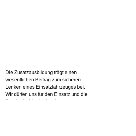
Die Zusatzausbildung trägt einen 
wesentlichen Beitrag zum sicheren 
Lenken eines Einsatzfahrzeuges bei. 
Wir dürfen uns für den Einsatz und die 
Bereitschaft bedanken bei: 
BM Karli Gräßl 
LM Raphael Weinberger
HFM Gerd Zadnjak
OFM Bernhard Pölz