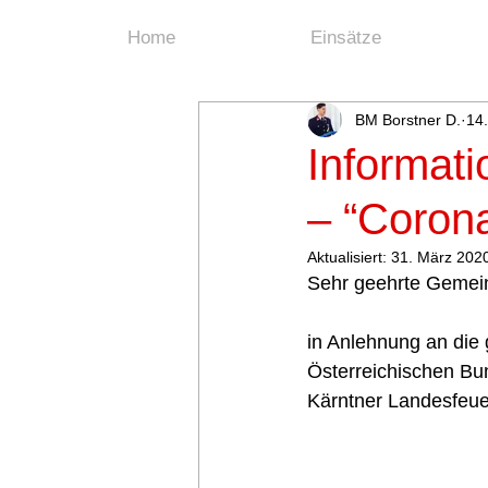
Home
Einsätze
BM Borstner D.
14
Informat
– “Corona
Aktualisiert:
31. März 202
Sehr geehrte Gemein
in Anlehnung an die
Österreichischen B
Kärntner Landesfeue