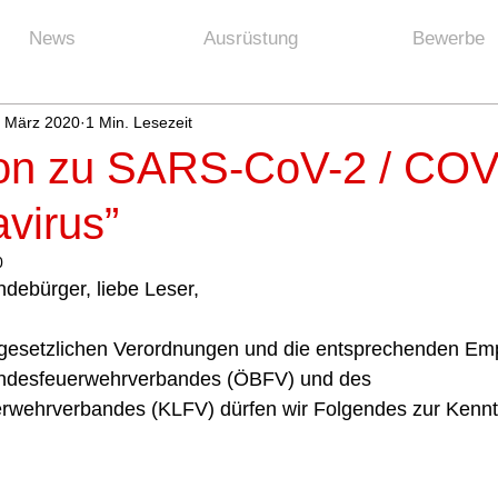
News
Ausrüstung
Bewerbe
. März 2020
1 Min. Lesezeit
ion zu SARS-CoV-2 / COV
virus”
0
debürger, liebe Leser, 
 gesetzlichen Verordnungen und die entsprechenden Em
undesfeuerwehrverbandes (ÖBFV) und des 
rwehrverbandes (KLFV) dürfen wir Folgendes zur Kenntn