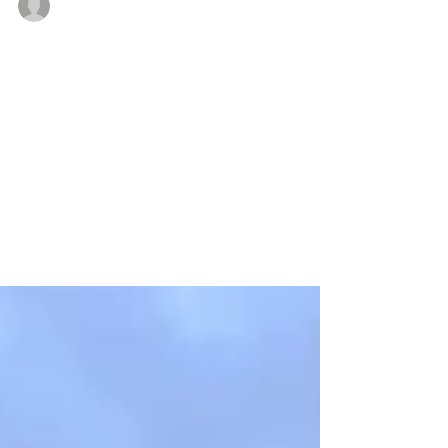
PRESSEAUSSENDUNG KAT-Zug 5
5. Sept. 2021
"Base Camp Wolfsberg
2021"
Die Kärntner KAT-Züge sind dazu
verpflichtet, Übungen und Schulungen zum
Erhalt der Einsatzbereitschaft abzuhalten.
Aufgrund COVID-19...