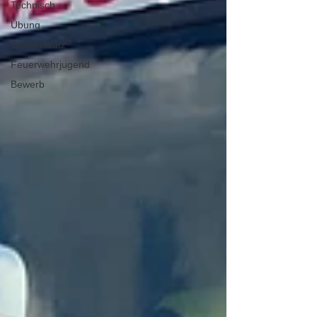
Technisch
Übung
Großeinsatz
Feuerwehrjugend
Bewerb