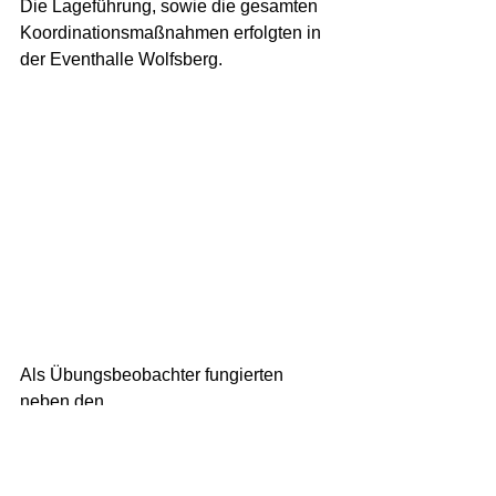
Die Lageführung, sowie die gesamten 
Koordinationsmaßnahmen erfolgten in 
der Eventhalle Wolfsberg.   
Als Übungsbeobachter fungierten 
neben den 
Bezirksfeuerwehrkommandanten OBR 
Patrick Skubel (VK) und OBR 
Wolfgang Weißhaupt (WO) auch 