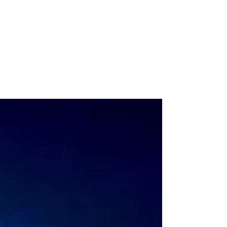
Kaminbrand in Motschula
Wir wurden heute Früh gegen 04:20 Uhr zu
einem Kaminbrand in Motschula alarmiert.
Nach der Ersterkundung durch den
Einsatzleiter konnte...