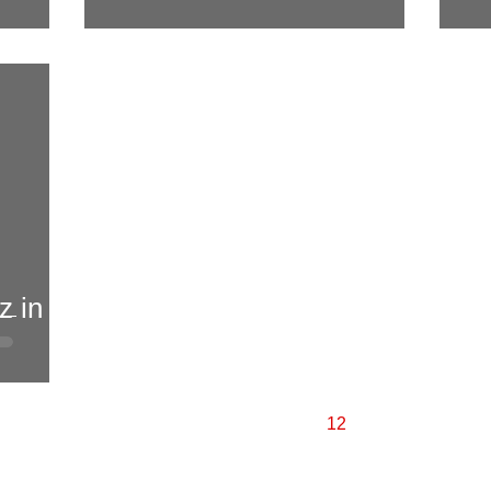
z in
8
9
10
11
12
News
Ausrüstung
Bewerbe
Ausbildung