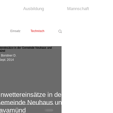
Ausbildung
Mannschaft
g
Einsatz
Technisch
 Borstner D.
Sept. 2014
nwettereinsätze in der
emeinde Neuhaus und
avamünd