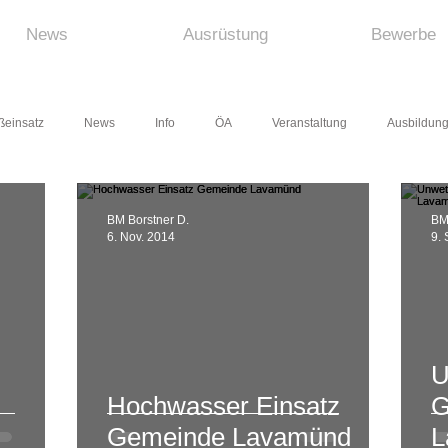
News
Ausrüstung
Bewerbe
ßeinsatz
News
Info
ÖA
Veranstaltung
Ausbildun
ehrjugend
Bewerb
BM Borstner D.
BM
6. Nov. 2014
9. 
U
Hochwasser Einsatz
G
Gemeinde Lavamünd
L