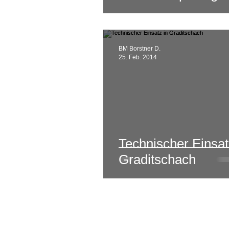
BM Borstner D.
25. Feb. 2014
Technischer Einsat
Graditschach
Home
Einsätze