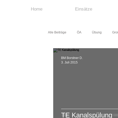
Home
Einsätze
Alle Beiträge
ÖA
Übung
Gro
Übung
Großeinsatz
Feuerw
BM Borstner D.
3. Juli 2015
TE Kanalspülung