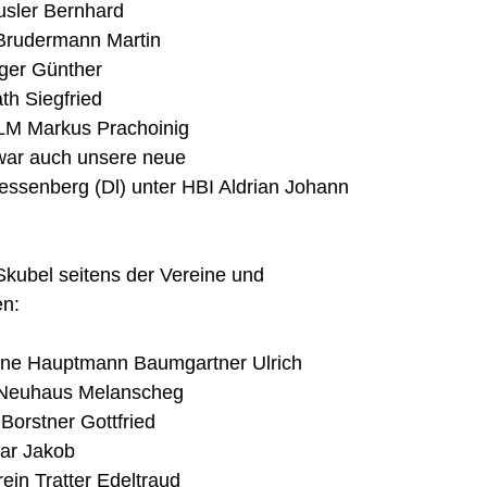
sler Bernhard   
rudermann Martin   
ger Günther   
th Siegfried   
 LM Markus Prachoinig  
war auch unsere neue 
ssenberg (Dl) unter HBI Aldrian Johann  
kubel seitens der Vereine und 
n: 
ne Hauptmann Baumgartner Ulrich   
 Neuhaus Melanscheg   
orstner Gottfried   
ar Jakob   
ein Tratter Edeltraud   