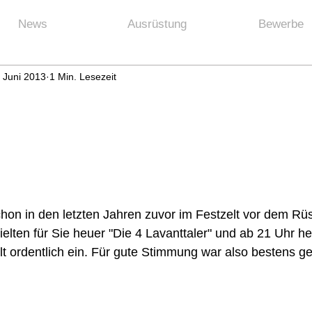
News
Ausrüstung
Bewerbe
 Juni 2013
1 Min. Lesezeit
 lud am 15. Juni zum Feuerwehrfest in Neuhaus.  
hon in den letzten Jahren zuvor im Festzelt vor dem Rüs
ielten für Sie heuer "Die 4 Lavanttaler" und ab 21 Uhr he
t ordentlich ein. Für gute Stimmung war also bestens ge