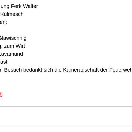
ng Ferk Walter   
Kulmesch   
en: 
lawischnig  
g. zum Wirt  
Lavamünd   
ast  
en Besuch bedankt sich die Kameradschaft der Feuerwe
ng