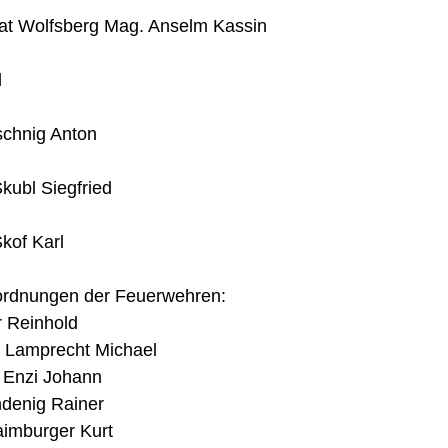
at Wolfsberg Mag. Anselm Kassin 
 
schnig Anton 
ubl Siegfried 
of Karl  
ordnungen der Feuerwehren:   
Reinhold   
Lamprecht Michael   
Enzi Johann   
denig Rainer   
imburger Kurt   