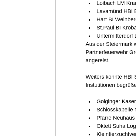
Loibach LM Krau
Lavamünd HBI B
Hart BI Weinber
St.Paul BI Kroba
Untermitterdorf
Aus der Steiermark 
Partnerfeuerwehr Gre
angereist. 
Weiters konnte HBI S
Instutitionen begrüße
Goiginger Kaser
Schlosskapelle
Pfarre Neuhaus B
Oktett Suha Log
Kleintierzuchtver