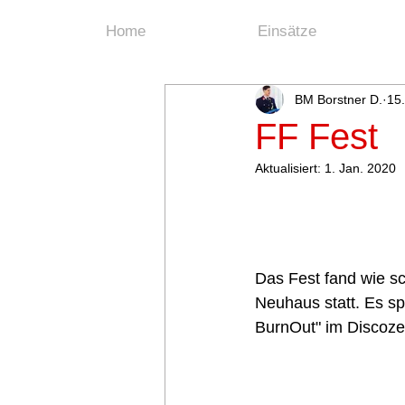
Home
Einsätze
BM Borstner D.
15.
FF Fest
Aktualisiert:
1. Jan. 2020
Die Feuerwehr Neuhaus
Das Fest fand wie sc
Neuhaus statt. Es sp
BurnOut" im Discozel