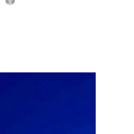
BM Borstner D.
5. Dez. 2019
Nikoloaktion 2019
Untrennbar mit der Vorbereitung auf
Weihnachten verbunden ist der Gedenktag
des Hl. Nikolaus v. Myra am 6. Dezember.
Am Vorabend waren...