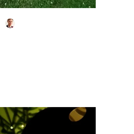
OFM Joachim Borstner
3. Juni 2021
Frohnleichnam in
Neuhaus
Der heutige Einsatzbereich der Feuerwehr
Neuhaus war eher geistlicher Natur. Möge
sich doch so vieles in der letzten Zeit auch
geändert...