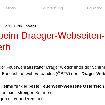
News
Ausrüstung
Bewerbe
Juli 2013
1 Min. Lesezeit
beim Draeger-Webseiten-
erb
der Feuerwehrausstatter Dräger wieder unter der Schirm
en Bundesfeuerwehrverbandes (ÖBFV) den 
"Dräger Web
 Helme für die beste Feuerwehr-Webseite Österreich
ten nach strengen Kriterien.   
gen unter anderem auf: 