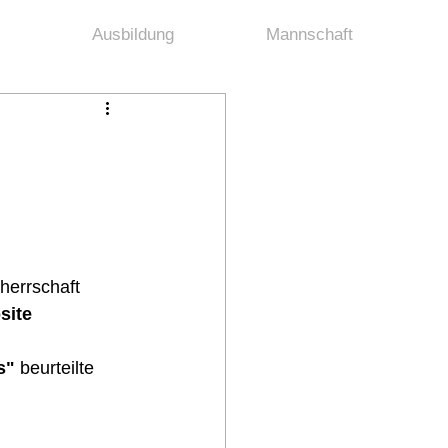
Ausbildung
Mannschaft
herrschaft 
site 
s"
 beurteilte 