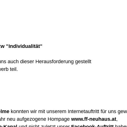
zw "Individualität"
uns auch dieser Herausforderung gestellt 
b teil. 
elme
 konnten wir mit unserem Internetauftritt für uns gew
Jahr neu aufgezogene Hompage 
www.ff-neuhaus.at
,  
e-Kanal
 und nicht zuletzt unser 
Facebook-Auftritt
 habe