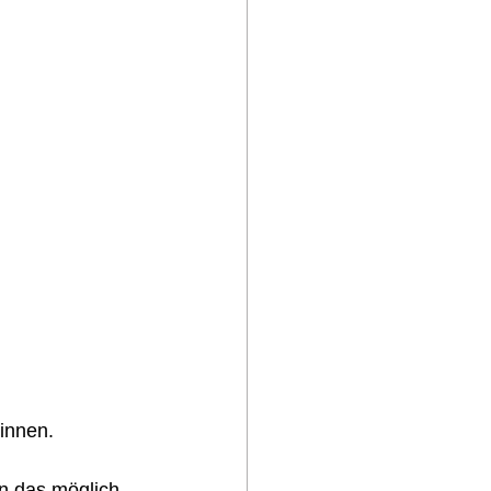
innen.  
n das möglich 