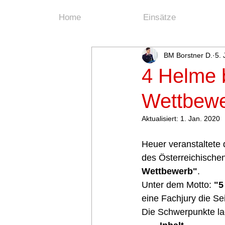
Home
Einsätze
BM Borstner D.
5. 
4 Helme 
Wettbew
Aktualisiert:
1. Jan. 2020
Heuer veranstaltete 
des Österreichisch
Wettbewerb"
.  
Unter dem Motto: 
"5
eine Fachjury die Sei
Die Schwerpunkte la