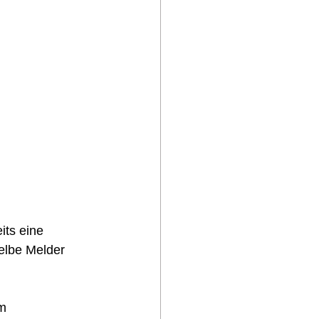
its eine 
elbe Melder 
m 