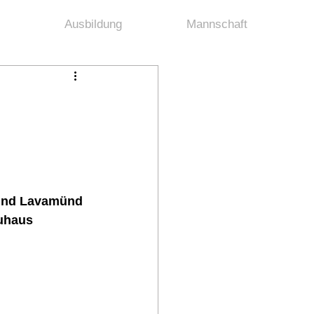
Ausbildung
Mannschaft
 und Lavamünd 
uhaus 