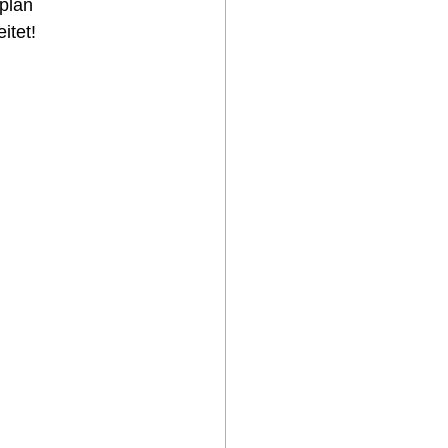
plan 
itet!