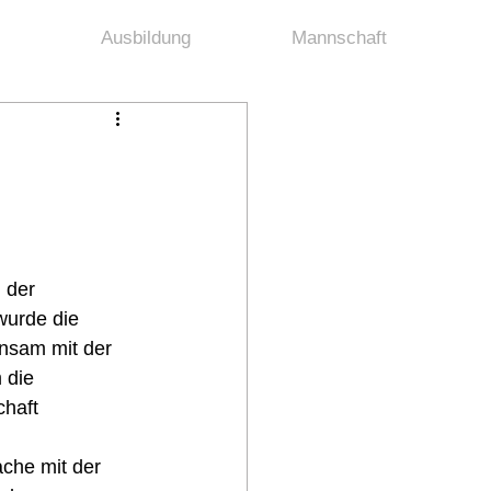
Ausbildung
Mannschaft
 der 
urde die 
sam mit der 
 die 
haft 
che mit der 