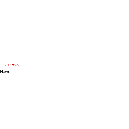
#news
News
ÖA
Veranstaltung