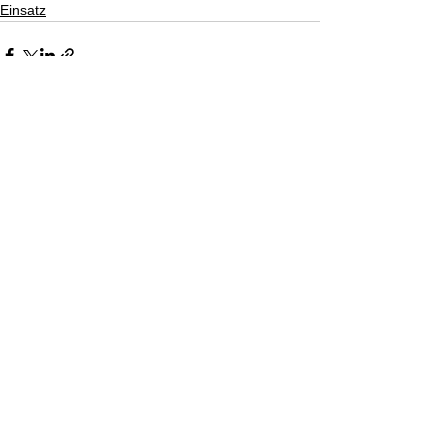
Einsatz
Alle ansehen
Aktuelle Beiträge