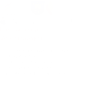
BM Borstner D.
23. März 2018
1 Min. Lesezeit
Freimachen von
Verkehrswegen
Die Feuerwehr Neuhaus wurde gestern 
mittels „Stillen Alarm“ zu einem 
technischen Einsatz alarmiert. Eine 
Gemeindestraße musste von 
umgestürzten Bäumen befreit werden. 