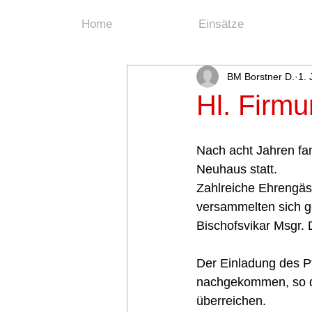
Home
Einsätze
BM Borstner D.
1. 
Hl. Firm
Nach acht Jahren fan
Neuhaus statt. 
Zahlreiche Ehrengäs
versammelten sich g
Bischofsvikar Msgr. 
Der Einladung des P
nachgekommen, so du
überreichen.