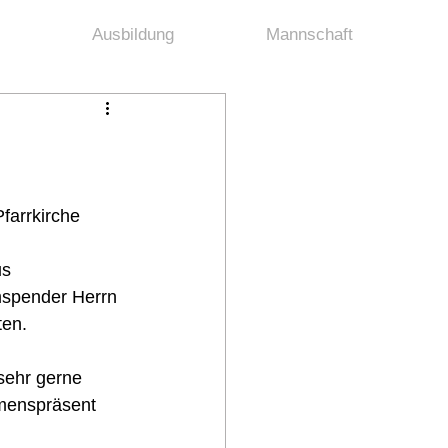
Ausbildung
Mannschaft
farrkirche 
s 
mspender Herrn 
en. 
sehr gerne 
menspräsent 