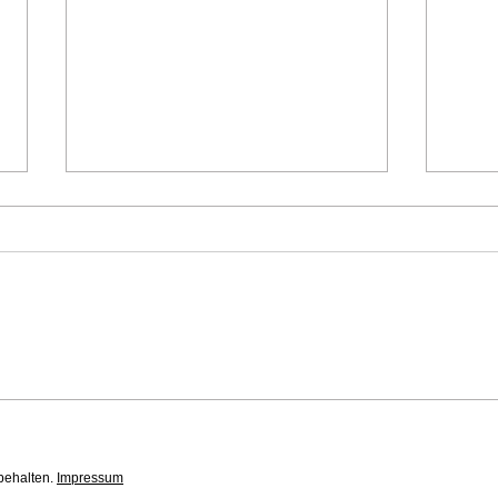
Waldbrand am Kömmelgupf
Bloc
Koge
News
Ausrüstung
Bewerbe
Ausbildung
behalten.
Impressum