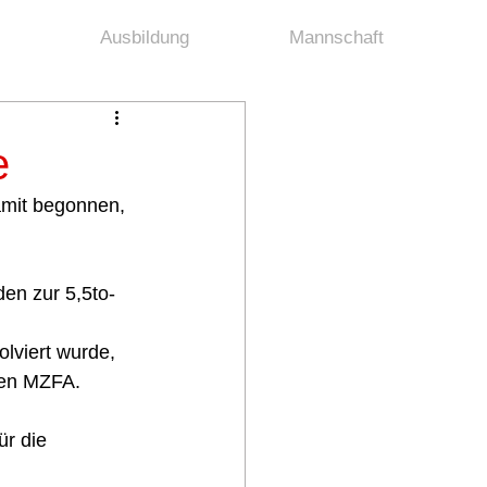
Ausbildung
Mannschaft
e
amit begonnen, 
en zur 5,5to-
lviert wurde, 
uen MZFA. 
r die 