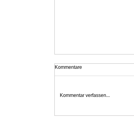
Kommentare
Kommentar verfassen...
Brandeinsatz in Pudlach am
Karsamstag
Home
Einsätze