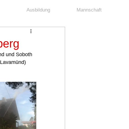
Ausbildung
Mannschaft
berg
nd und Soboth 
 Lavamünd) 