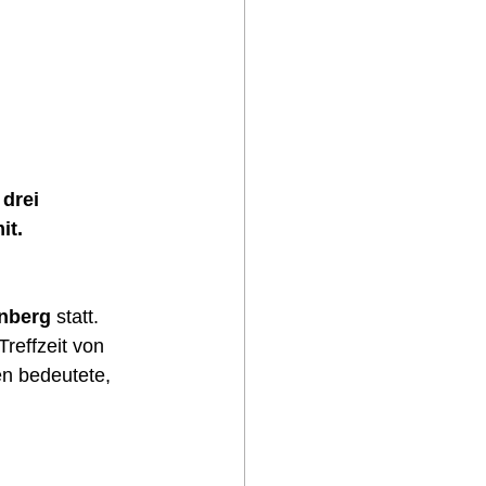
drei 
it.
nberg
 statt.  
reffzeit von  
en bedeutete, 