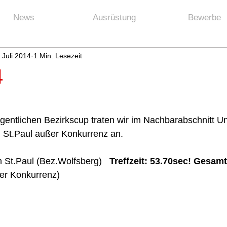
News
Ausrüstung
Bewerbe
 Juli 2014
1 Min. Lesezeit
4
entlichen Bezirkscup traten wir im Nachbarabschnitt Un
 St.Paul außer Konkurrenz an.  
n St.Paul (Bez.Wolfsberg)   
Treffzeit: 53.70sec! Gesamt
er Konkurrenz) 