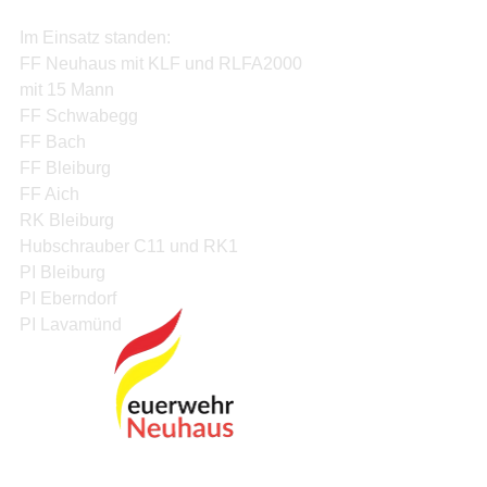
Im Einsatz standen:  
FF Neuhaus mit KLF und RLFA2000 
mit 15 Mann 
FF Schwabegg 
FF Bach  
FF Bleiburg 
FF Aich 
RK Bleiburg 
Hubschrauber C11 und RK1 
PI Bleiburg 
PI Eberndorf 
PI Lavamünd 