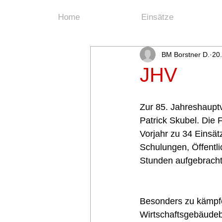
Home
Einsätze
BM Borstner D.
20
JHV
Zur 85. Jahreshaupt
Patrick Skubel. Die 
Vorjahr zu 34 Einsä
Schulungen, Öffentl
Stunden aufgebracht“
Schnee hielt Kame
Besonders zu kämpfe
Wirtschaftsgebäudeb