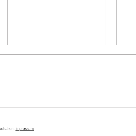
Danke Christopher
Eins
offiz
News
Ausrüstung
Bewerbe
Ausbildung
behalten.
Impressum